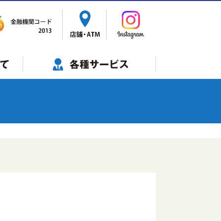
サービス一覧
年金自動受取
ビジネスバンキング
インターネットバンキング
でんさいネット
ペイジー税金・各種料金払込
ペイジー 口座振替受付
Web口振受付サービス
モバイルレジ
相続・税金・不動産登記等の相談
スマホインボイスＦｉｎＦｉｎ
代理業務