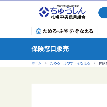
おすすめ商品
お
新規口座開設特別定期預金
給与振込優遇定期預金・定期積金
子育て応援定期預金・定期積金
年金受取予約定期預金
退職金定期預金
年金定期預金プレミアム
年金定期預金
相続定期預金
預金・積金商品一覧
国債窓口販売
個人型確定拠出年金iDeCo(イデコ)
保険窓口販売
小規模企業共済
マ
教
リ
フ
カ
事
保険窓口販売
ホーム
>
ためる・ふやす・そなえる
> 保険