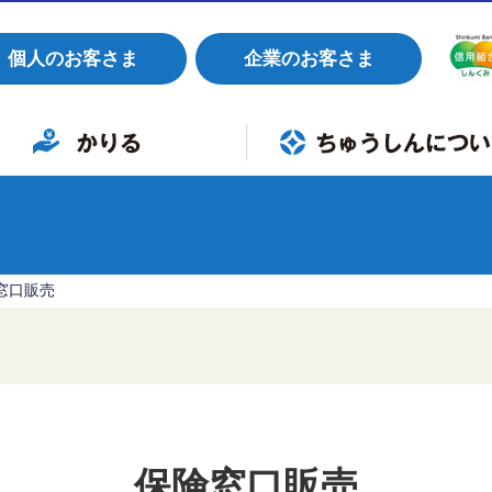
個人のお客さま
企業のお客さま
すすめ商品
イカーローン
育ローン
フォームローン
リーローン
ードローン
業者向けローン
組合概要
店舗・ATM
お知らせ
各種手数料
金利
採用情報
ワクスタ職員採用制度
紛失・盗難時の緊急連絡先
よくあるご質問
窓口販売
保険窓口販売