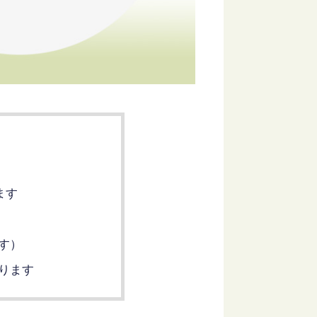
ます
す）
ります