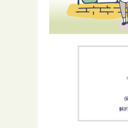
※
保
解約