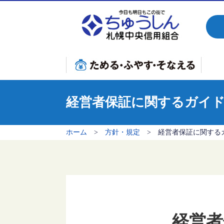
おすすめ商品
お
新規口座開設特別定期預金
給与振込優遇定期預金・定期積金
子育て応援定期預金・定期積金
年金受取予約定期預金
退職金定期預金
年金定期預金プレミアム
年金定期預金
相続定期預金
預金・積金商品一覧
国債窓口販売
個人型確定拠出年金iDeCo(イデコ)
保険窓口販売
小規模企業共済
マ
教
リ
フ
カ
事
経営者保証に関するガイ
ホーム
>
方針・規定
> 経営者保証に関する
経営者