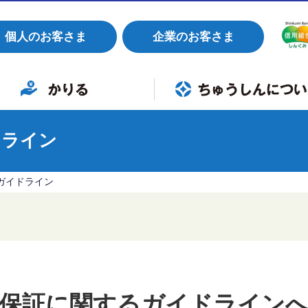
個人のお客さま
企業のお客さま
すすめ商品
イカーローン
育ローン
フォームローン
リーローン
ードローン
業者向けローン
組合概要
店舗・ATM
お知らせ
各種手数料
金利
採用情報
ワクスタ職員採用制度
紛失・盗難時の緊急連絡先
よくあるご質問
ドライン
ガイドライン
保証に関する
ガイドライン