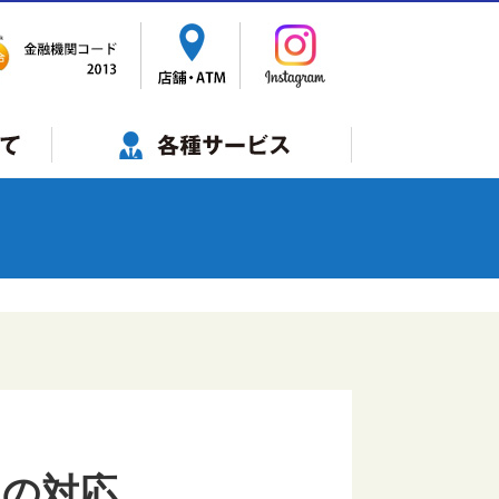
サービス一覧
年金自動受取
ビジネスバンキング
インターネットバンキング
でんさいネット
ペイジー税金・各種料金払込
ペイジー 口座振替受付
Web口振受付サービス
モバイルレジ
相続・税金・不動産登記等の相談
スマホインボイスＦｉｎＦｉｎ
代理業務
への対応