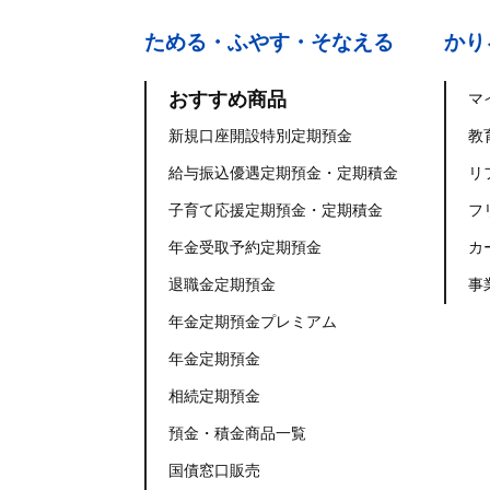
ためる・ふやす・そなえる
かり
おすすめ商品
マ
新規口座開設特別定期預金
教
給与振込優遇定期預金・定期積金
リ
子育て応援定期預金・定期積金
フ
年金受取予約定期預金
カ
退職金定期預金
事
年金定期預金プレミアム
年金定期預金
相続定期預金
預金・積金商品一覧
国債窓口販売