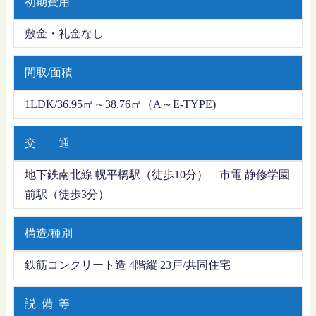
初期費用
敷金・礼金なし
間取/面積
1LDK/36.95㎡～38.76㎡（A～E-TYPE)
交 通
地下鉄南北線 幌平橋駅（徒歩10分） 市電 静修学園
前駅（徒歩3分）
構造/種別
鉄筋コンクリート造 4階縦 23戸/共同住宅
説 備 等