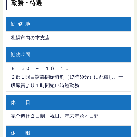
勤務・待遇
勤 務 地
札幌市内の本支店
勤務時間
８：３０ ～ １６：１５
２部１限目講義開始時刻（17時50分）に配慮し、一
般職員より１時間短い時短勤務
休 日
完全週休２日制、祝日、年末年始４日間
休 暇