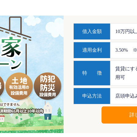
借入金額
10万円以
適用金利
3.50%
賃貸にす
特 徴
用可
申込方法
店頭申込
詳