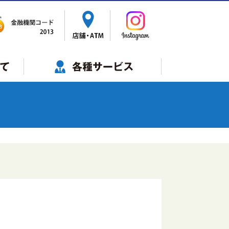
サービス一覧
年金自動受取
ビジネスバンキング
インターネットバンキング
でんさいネット
ペイジー税金・各種料金払込
ペイジー 口座振替受付
Web口振受付サービス
モバイルレジ
相続・税金・不動産登記等の相談
スマホインボイスＦｉｎＦｉｎ
代理業務