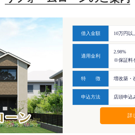
借入金額
10万円以
2.98%
適用金利
※保証料
特 徴
増改築・
申込方法
店頭申込
詳