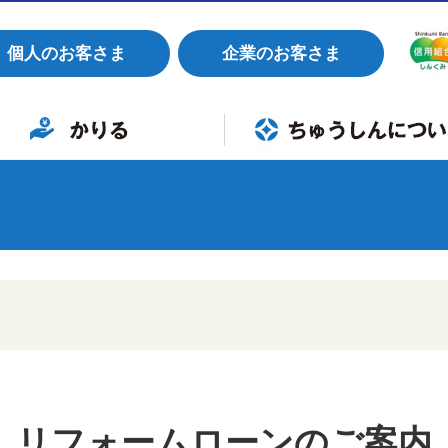
個人のお客さま
企業のお客さま
すすめ商品
イカーローン
育ローン
フォームローン
リーローン
ードローン
業者向けローン
組合概要
店舗・ATM
お知らせ
各種手数料
金利
採用情報
ワクスタ職員採用制度
紛失・盗難時の緊急連絡先
よくあるご質問
リフォームローンのご案内