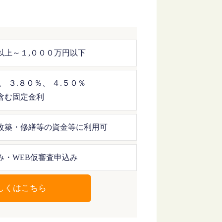
以上～１,０００万円以下
、 ３.８０％、 ４.５０％
含む固定金利
改築・修繕等の資金等に利用可
み・WEB仮審査申込み
しくはこちら