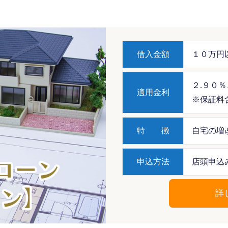
借入金額
１０万円
２.９０％
適用金利
※保証料
特 徴
自宅の増
申込方法
店頭申込
詳