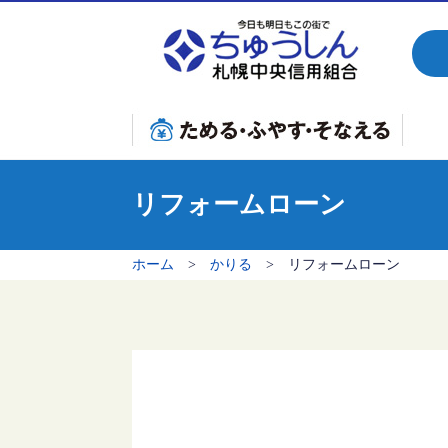
おすすめ商品
お
新規口座開設特別定期預金
給与振込優遇定期預金・定期積金
子育て応援定期預金・定期積金
年金受取予約定期預金
退職金定期預金
年金定期預金プレミアム
年金定期預金
相続定期預金
預金・積金商品一覧
国債窓口販売
個人型確定拠出年金iDeCo(イデコ)
保険窓口販売
小規模企業共済
マ
教
リ
フ
カ
事
リフォームローン
ホーム
>
かりる
> リフォームローン