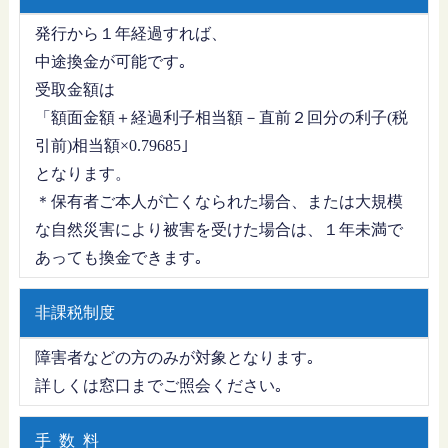
発行から１年経過すれば、
中途換金が可能です｡
受取金額は
「額面金額＋経過利子相当額－直前２回分の利子(税
引前)相当額×0.79685｣
となります。
＊保有者ご本人が亡くなられた場合、または大規模
な自然災害により被害を受けた場合は、１年未満で
あっても換金できます｡
非課税制度
障害者などの方のみが対象となります｡
詳しくは窓口までご照会ください｡
手 数 料